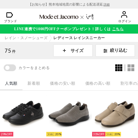
【お知らせ】熊本地域地震の影響による配送遅延
詳細
ブランド
ログイン
LINE連携で1000円OFFクーポンプレゼント！詳しくは
こちら
レイン・スノーシューズ
レディース レインスニーカー
75
絞り込む
サイズ
件
カラーをまとめる
人気順
新着順
価格の安い順
価格の高い順
割引率の
29%
20
31%
20