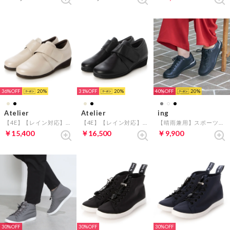
36%
20
31%
20
40%
20
Atelier
Atelier
ing
【4E】【レイン対応】ベルクロシューズ （ベージュメタリック）
【4E】【レイン対応】ベルクロシューズ （ブラック）
【晴雨兼用】スポーツスニーカー （ブラック）
￥15,400
￥16,500
￥9,900
30%
30%
30%