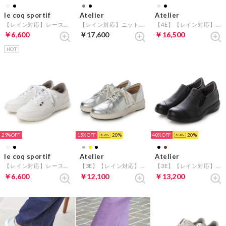
le coq sportif
Atelier
Atelier
【レイン対応】レースアップスニーカー（セギュール III ワイド R ／SEGUR III WIDE R) （ブラック）
【レイン対応】ニットスリッポンスニーカー （ダークグレーキジ）
【4E】【レイン対応】ベルクロシューズ （メタリックベージュ）
￥6,600
￥17,600
￥16,500
HOT
29%
15%
20
40%
20
le coq sportif
Atelier
Atelier
【レイン対応】レースアップスニーカー（セギュール III ワイド R ／SEGUR III WIDE R) （ホワイトコンビ）
【3E】【レイン対応】レザースニーカー （シルバー）
【3E】【レイン対応】切り替えデザインスリッポンシューズ （ブラック）
￥6,600
￥12,100
￥13,200