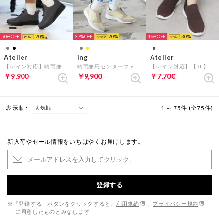
50%
20
37%
20
46%
30
Atelier
ing
Atelier
【レイン対応】晴雨兼用スポーティースニーカー （グレー）
晴雨兼用センターファスナースニーカー （イエローコンビ）
【レイン対応】【3E】晴雨兼用スリッポンシューズ （ダークブラウン）
￥9,900
￥9,900
￥7,700
表示順 :
1 ～ 75件 (全75件)
新入荷やセール情報をいちはやくお届けします。
登録する
※「登録する」ボタンをクリックすると、
利用規約
、
プライバシー規約
に同意したものとみなします