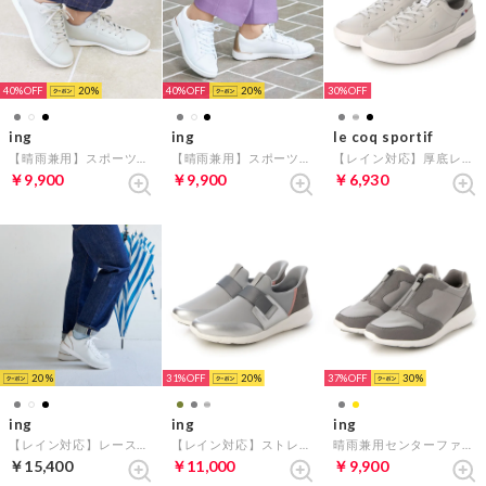
40%
20
40%
20
30%
ing
ing
le coq sportif
【晴雨兼用】スポーツスニーカー （ライトグレーコンビ）
【晴雨兼用】スポーツスニーカー （ホワイト）
【レイン対応】厚底レースアップスニーカー（LCS セーヴル リフト II） （グレーコンビ）
￥9,900
￥9,900
￥6,930
20
31%
20
37%
30
ing
ing
ing
【レイン対応】レースアップスニーカー （ホワイト）
【レイン対応】ストレッチスニーカー （シルバーコンビ）
晴雨兼用センターファスナースニーカー （ライトグレー）
￥15,400
￥11,000
￥9,900